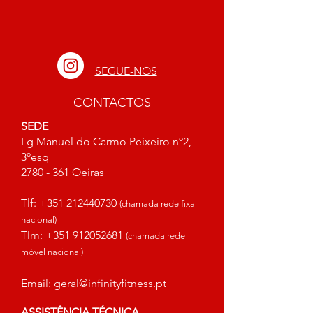
SEGUE-NOS
CONTACTOS
SEDE
Lg Manuel do Carmo Peixeiro nº2,
3ºesq
2780 - 361
Oeiras
Tlf:
+351 212440730
(chamada rede fixa
nacional)
Tlm:
+351 912052681
(chamada rede
móvel nacional)
Email:
geral@infinityfitness.pt
ASSISTÊNCIA TÉCNICA