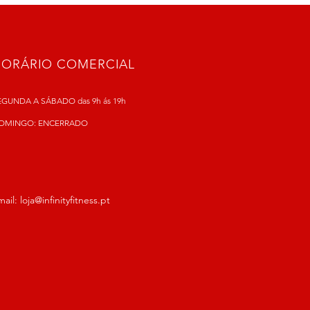
HORÁRIO COMERCIAL
EGUNDA A SÁBADO das 9h ás 19h
OMINGO: ENCERRADO
mail:
loja@infinityfitness.pt