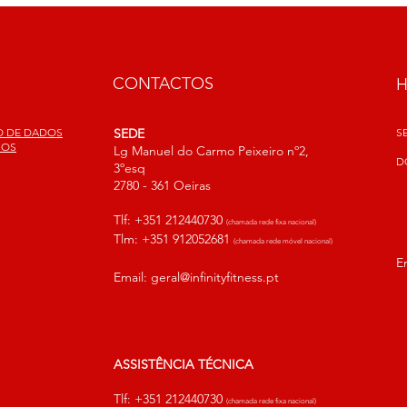
CONTACTOS
ÃO DE DADOS
SEDE
S
SOS
Lg Manuel do Carmo Peixeiro nº2,
D
3ºesq
2780 - 361 Oeiras
Tlf: +351 212440730
(chamada rede fixa nacional)
Tlm: +351 912052681
(chamada rede móvel nacional)
E
Email:
geral@infinityfitness.pt
ASSISTÊNCIA TÉCNICA
Tlf: +351 212440730
(chamada rede fixa nacional)