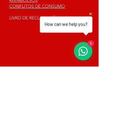
REEMBOLSOS
CONFLITOS DE CONSUMO
LIVRO DE RECLAMAÇÕES
How can we help you?
1
SEGUE-NOS
CONTACTOS
SEDE
Lg Manuel do Carmo Peixeiro nº2,
3ºesq
2780 - 361
Oeiras