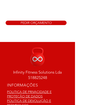
PEDIR ORÇAMENTO
Infinity Fitness Solutions Lda
518825248
INFORMAÇÕES
POLITICA DE PRIVACIDADE E
PROTEÇÃO DE DADOS
POLITICA DE DEVOLUÇÃO E