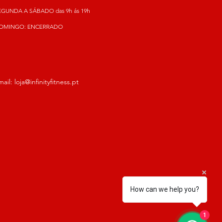
EGUNDA A SÁBADO das 9h ás 19h
OMINGO: ENCERRADO
mail:
loja@infinityfitness.pt
How can we help you?
1