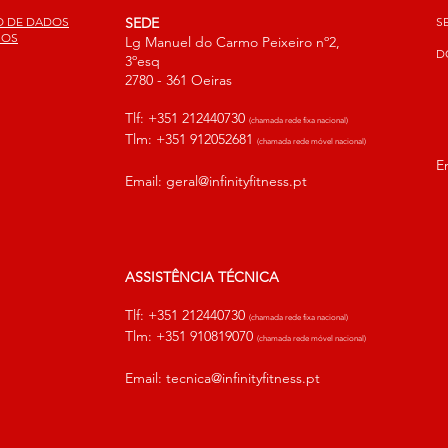
ÃO DE DADOS
SEDE
S
SOS
Lg Manuel do Carmo Peixeiro nº2,
D
3ºesq
2780 - 361 Oeiras
Tlf: +351 212440730
(chamada rede fixa nacional)
Tlm: +351 912052681
(chamada rede móvel nacional)
E
Email:
geral@infinityfitness.pt
ASSISTÊNCIA TÉCNICA
Tlf: +351 212440730
(chamada rede fixa nacional)
Tlm: +351 910819070
(chamada rede móvel nacional)
Email:
tecnica@infinityfitness.pt