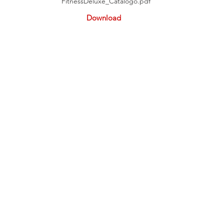
FitnessDeluxe_Catalogo.pdf
Download