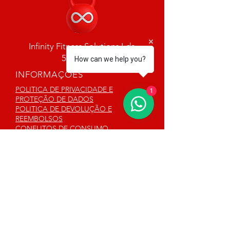
Infinity Fitness Solutions Lda
518825248
How can we help you?
INFORMAÇÕES
POLITICA DE PRIVACIDADE E
1
PROTEÇÃO DE DADOS
POLITICA DE DEVOLUÇÃO E
REEMBOLSOS
CONFLITOS DE CONSUMO
LIVRO DE RECLAMAÇÕES