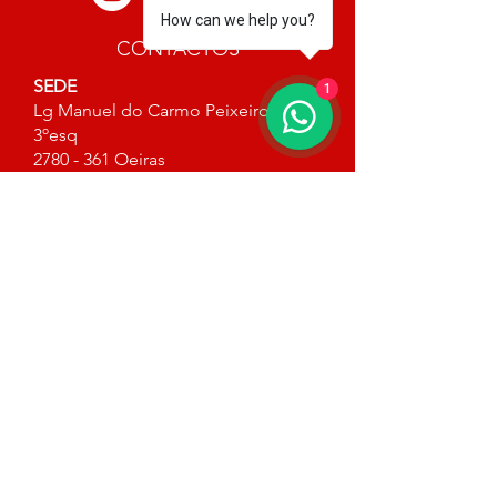
How can we help you?
CONTACTOS
SEDE
1
Lg Manuel do Carmo Peixeiro nº2,
3ºesq
2780 - 361
Oeiras
Tlf:
+351 212440730
(chamada rede fixa
nacional)
Tlm:
+351 912052681
(chamada rede
móvel nacional)
Email:
geral@infinityfitness.pt
ASSISTÊNCIA TÉCNICA
Tlf:
+351 212440730
(chamada rede fixa
nacional)
Tlm:
+351 910819070
(chamada rede