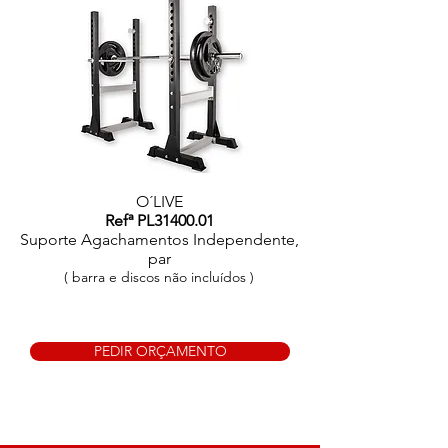
O´LIVE
Refª PL31400.01
Suporte Agachamentos Independente,
par
( barra e discos não incluídos )
PEDIR ORÇAMENTO