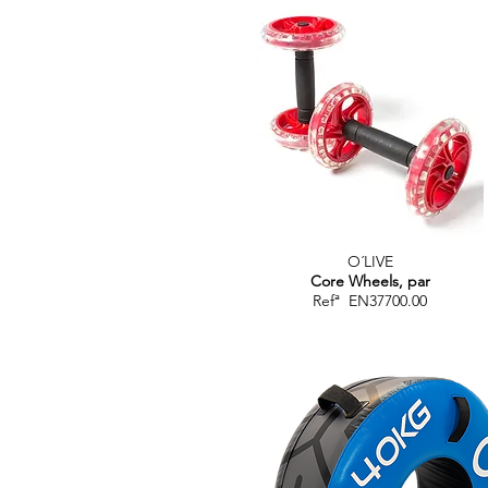
O´LIVE
Core Wheels, par
Refª EN37700.00