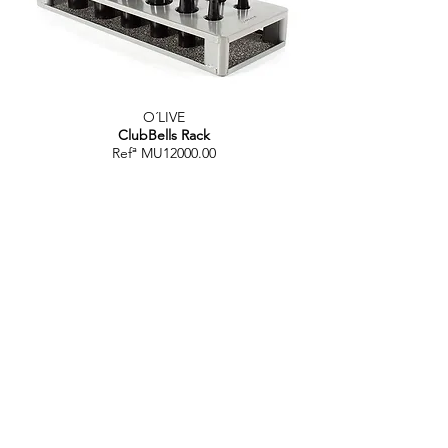
O´LIVE
ClubBells Rack
Refª MU12000.00