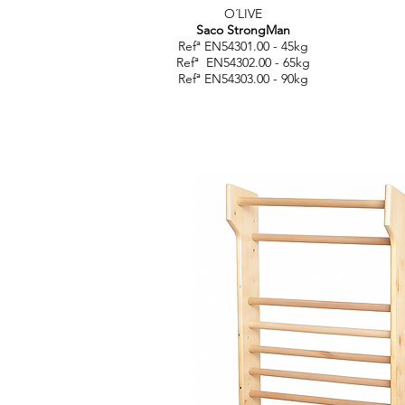
O´LIVE
Saco StrongMan
Refª EN54301.00 - 45kg
Refª EN54302.00 - 65kg
Refª EN54303.00 - 90kg