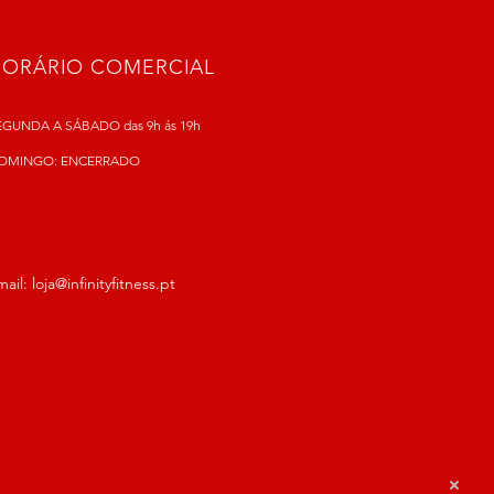
HORÁRIO COMERCIAL
EGUNDA A SÁBADO das 9h ás 19h
OMINGO: ENCERRADO
mail:
loja@infinityfitness.pt