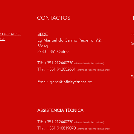
CONTACTOS
ÃO DE DADOS
SEDE
S
SOS
Lg Manuel do Carmo Peixeiro nº2,
D
3ºesq
2780 - 361 Oeiras
Tlf: +351 212440730
(chamada rede fixa nacional)
Tlm: +351 912052681
(chamada rede móvel nacional)
E
Email:
geral@infinityfitness.pt
ASSISTÊNCIA TÉCNICA
Tlf: +351 212440730
(chamada rede fixa nacional)
Tlm: +351 910819070
(chamada rede móvel nacional)