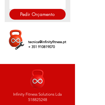
Pedir Orçamento
tecnica@infinityfitness.pt
+
351 910819070
Infinity Fitness Solutions Lda
518825248