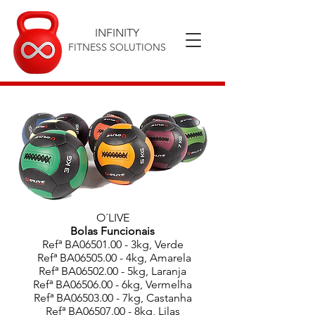
INFINITY
FITNESS SOLUTIONS
O´LIVE
Bolas Funcionais
Refª BA06501.00 - 3kg, Verde
Refª BA06505.00 - 4kg, Amarela
Refª BA06502.00 - 5kg, Laranja
Refª BA06506.00 - 6kg, Vermelha
Refª BA06503.00 - 7kg, Castanha
Refª BA06507.00 - 8kg, Lilas