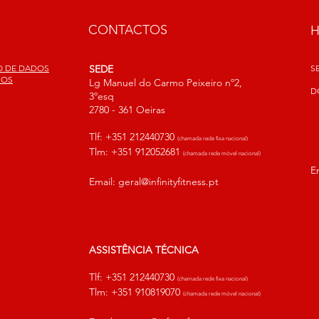
CONTACTOS
ÃO DE DADOS
SEDE
S
SOS
Lg Manuel do Carmo Peixeiro nº2,
D
3ºesq
2780 - 361 Oeiras
Tlf: +351 212440730
(chamada rede fixa nacional)
Tlm: +351 912052681
(chamada rede móvel nacional)
E
Email:
geral@infinityfitness.pt
ASSISTÊNCIA TÉCNICA
Tlf: +351 212440730
(chamada rede fixa nacional)
Tlm: +351 910819070
(chamada rede móvel nacional)