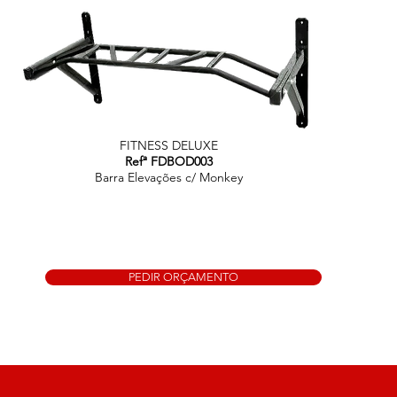
FITNESS DELUXE
Refª FDBOD003
Barra Elevações c/ Monkey
PEDIR ORÇAMENTO