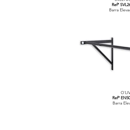
Refª SVL2
Barra Eleva
O´LI
Refª EN50
Barra Ele