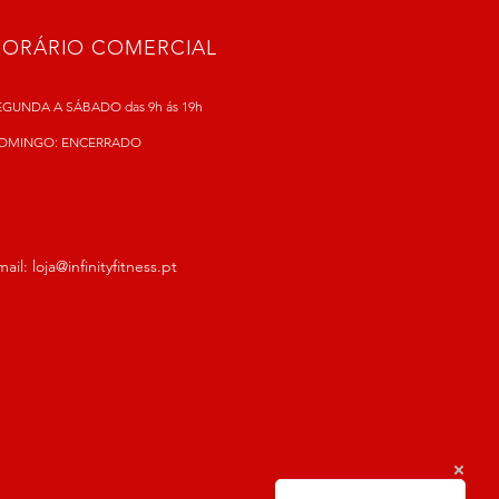
HORÁRIO COMERCIAL
EGUNDA A SÁBADO das 9h ás 19h
OMINGO: ENCERRADO
mail:
loja@infinityfitness.pt