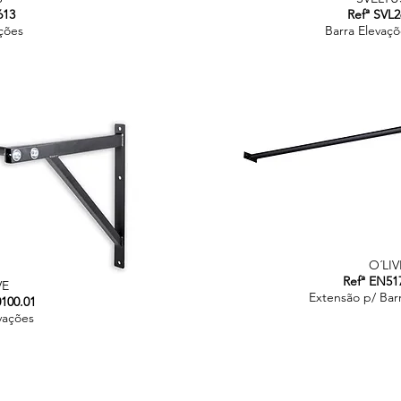
613
Refª SVL2
ções
Barra Elevaçõ
O´LIV
Refª EN51
VE
Extensão p/ Bar
100.01
vações