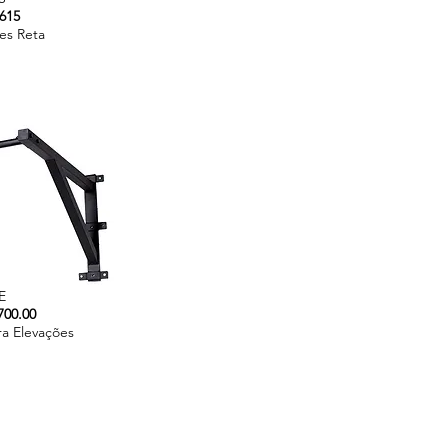
615
es Reta
E
700.00
ra Elevações