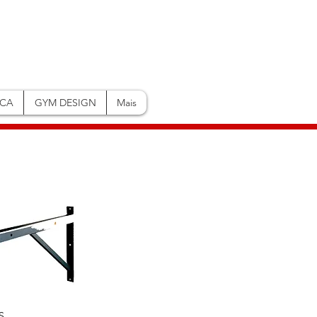
ICA
GYM DESIGN
Mais
US