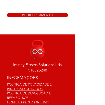
PEDIR ORÇAMENTO
Infinity Fitness Solutions Lda
518825248
INFORMAÇÕES
POLITICA DE PRIVACIDADE E
PROTEÇÃO DE DADOS
POLITICA DE DEVOLUÇÃO E
REEMBOLSOS
CONFLITOS DE CONSUMO