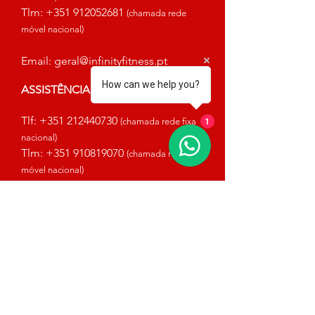
Tlm:
+351 912052681
(chamada rede
móvel nacional)
Email:
geral@infinityfitness.pt
How can we help you?
ASSISTÊNCIA TÉCNICA
Tlf:
+351 212440730
(chamada rede fixa
1
nacional)
Tlm:
+351 910819070
(chamada rede
móvel nacional)
Email:
tecnica@infinityfitness.pt
HORÁRIO COMERCIAL
SEGUNDA A SÁBADO das 9h ás 19h
DOMINGO: ENCERRADO